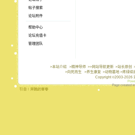
帖子搜索
论坛附件
帮助中心
论坛充值卡
管理团队
>本站介绍
>精神导师
>>网站导航更新
>站长原创
>向死而生
>养生康复
>动物墓地
>疼绿续
Copyright
2003-202
©
Powe
Page created in