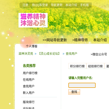
注册
用QQ等登录
导航更新
本站介绍
手机版
>>网站导航更新
>精神导师
本站介绍
个人博客
滋神沐灵苑
【灵心成长论坛】
查找用户
>微信公众号
各类推荐
积分排行榜
经验排行榜
灌
用户排行榜
请输入完整用户名:
在线用户
查找用户
新入用户
版块排行
论坛帖子