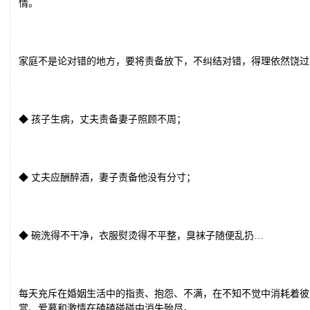
情。
家庭不是论对错的地方，要将责备放下，不纠结对错，得理依然饶过
◆ 孩子生病，丈夫责备妻子照顾不周；
◆ 丈夫应酬醉酒，妻子责备他没有分寸；
◆ 碗洗得不干净，衣服熨烫得不平整，臭袜子随便乱扔…
每天充斥在婚姻生活中的指责、抱怨、不满，在不知不觉中消耗着彼
赏、爱慕和激情在磕磕碰碰中消失殆尽。