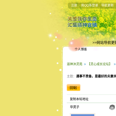
注册
用QQ等登录
导航更新
>>网站导航更
个人博客
滋神沐灵苑
【灵心成长论坛】
主题：
遇事不责备，是最好的夫妻
复制本帖地址
华灵子