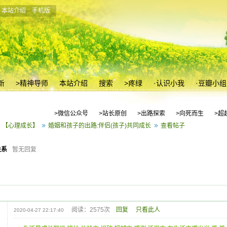
本站介绍
手机版
新
>精神导师
本站介绍
搜索
>疼绿
·认识小我
·豆瓣小组
>微信公众号
>站长原创
>出路探索
>向死而生
>超
【心理成长】
婚姻和孩子的出路:伴侣(孩子)共同成长
查看帖子
关系
暂无回复
阅读：2575次
回复
只看此人
2020-04-27 22:17:40