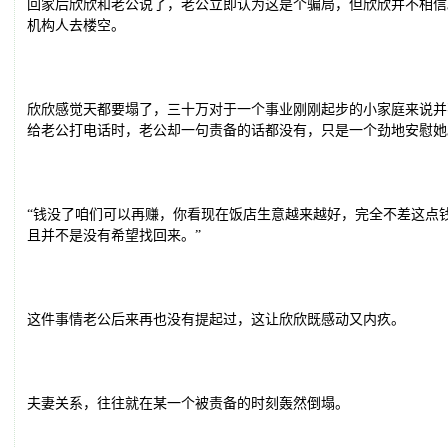
回家后欣欣和老公说了，老公立即认为这是个骗局，但欣欣并不相信
机构人去楼空。
欣欣感觉天都要塌了，三十万对于一个事业刚刚起步的小家庭来说并
给老公打电话时，老公却一句责备的话都没有，只是一个劲地安慰她
“钱没了咱们可以再赚，你看现在饭店生意越来越好，完全不差这点
且并不是没有希望找回来。”
这件事情老公后来再也没有提起过，这让欣欣既感动又内疚。
夫妻关系，往往就在某一个被责备的时刻轰然倒塌。