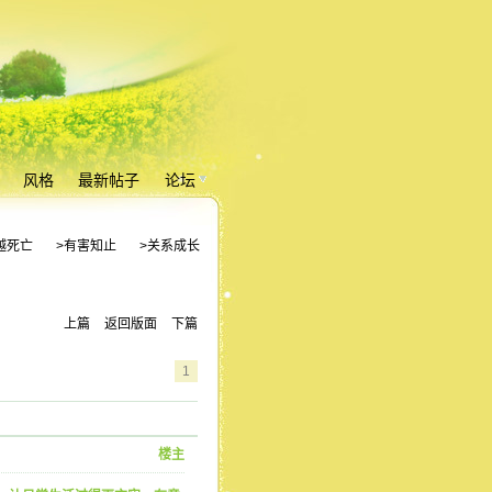
风格
最新帖子
论坛
越死亡
>有害知止
>关系成长
上篇
返回版面
下篇
1
楼主