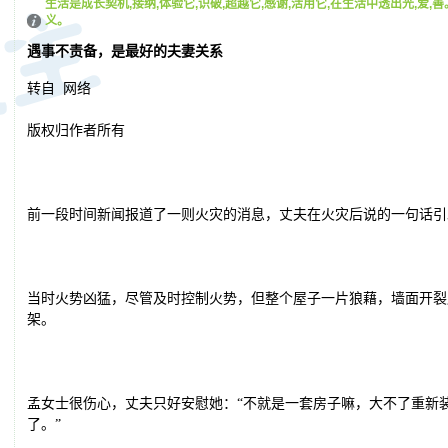
生活是成长契机,接纳,体验它,识破,超越它,感谢,活用它,在生活中透出光,爱
义。
遇事不责备，是最好的夫妻关系
转自 网络
版权归作者所有
前一段时间新闻报道了一则火灾的消息，丈夫在火灾后说的一句话引
当时火势凶猛，尽管及时控制火势，但整个屋子一片狼藉，墙面开裂
架。
孟女士很伤心，丈夫只好安慰她：“不就是一套房子嘛，大不了重新
了。”