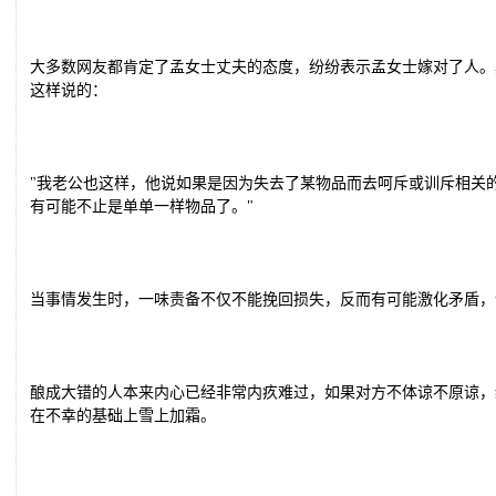
大多数网友都肯定了孟女士丈夫的态度，纷纷表示孟女士嫁对了人。
这样说的：
"我老公也这样，他说如果是因为失去了某物品而去呵斥或训斥相关
有可能不止是单单一样物品了。"
当事情发生时，一味责备不仅不能挽回损失，反而有可能激化矛盾，
酿成大错的人本来内心已经非常内疚难过，如果对方不体谅不原谅，
在不幸的基础上雪上加霜。