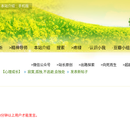
本站介绍
手机版
新
>精神导师
本站介绍
搜索
>疼绿
·认识小我
·豆瓣小组
>微信公众号
>站长原创
>出路探索
>向死而生
>超
【心理成长】
寂寞,孤独,不逃避,会独处
发表新帖子
10分钟以上用户才能发言。