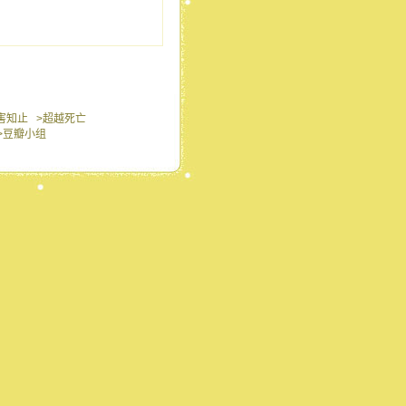
害知止
>超越死亡
>豆瓣小组