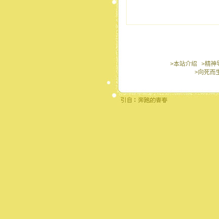
>本站介绍
>精神
>向死而