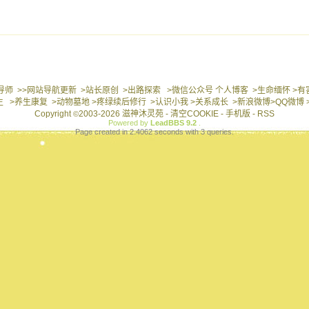
导师
>>网站导航更新
>站长原创
>出路探索
>微信公众号
个人博客
>生命缅怀
>有
生
>养生康复
>动物墓地
>疼绿续后修行
>认识小我
>关系成长
>新浪微博
>QQ微博
Copyright
2003-2026 滋神沐灵苑 -
清空COOKIE
-
手机版
-
RSS
©
Powered by
LeadBBS 9.2
.
Page created in 2.4062 seconds with 3 queries.