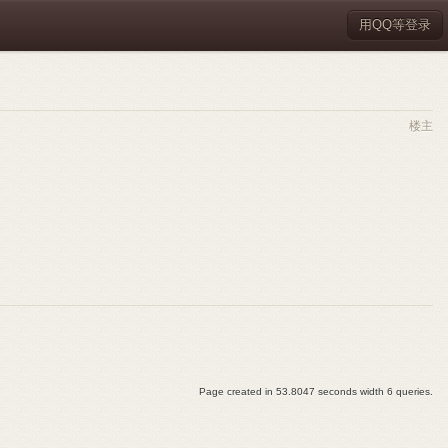
用QQ等登录
楼主
Page created in 53.8047 seconds width 6 queries.