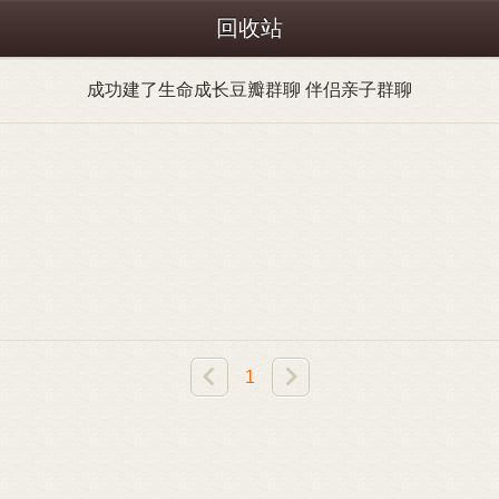
回收站
成功建了生命成长豆瓣群聊 伴侣亲子群聊
1