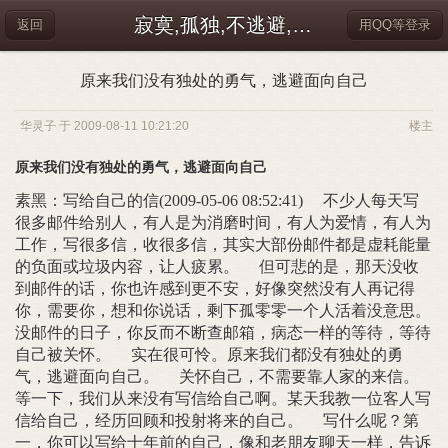
寂寞,孤独,不逃避,会独处
返回
用QQ等登录
原来我们没有独处的勇气，逃避面向自己
华灵子 于 2009-08-11 10:21:20
楼主
原来我们没有独处的勇气，逃避面向自己
素黑：写给自己的信(2009-05-06 08:52:41) 不少人每天写
很多邮件给别人，有人是为消磨时间，有人为爱情，有人为
工作，写很多信，收很多信，其实大部份邮件都是虚耗能量
的负面或垃圾内容，让人疲累。 但可悲的是，那天没收
到邮件的话，你也许感到更不安，好像突然没有人再记得
你，需要你，想和你说话，剩下孤零零一个人活着没意思。
没邮件的日子，你反而不断查邮箱，病态一样的等待，等待
自己被关怀。 实在很可怜。原来我们都没有独处的勇
气，逃避面向自己。 关怀自己，不需要靠人家的来信。
等一下，我们从来没有写信给自己啊。某天我教一位客人写
信给自己，经历回顾和投射将来的自己。 写什么呢？第
一，你可以写给十年前的自己，像和老朋友聊天一样，告诉