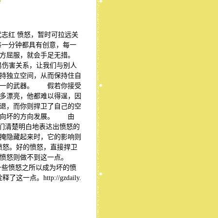
奇
：武志红 愤怒，暂时可拉远关
一分钟都具有创意，每一
地方屈服，就会手足无措。
伤害关系，让我们与别人
持独立空间，从而保持住自
唯一的武器。 假若你接受
多漂亮，他都难以得逞，因
退，而你则捍卫了自己的空
系向坏的方向发展。 由
人们清楚明白地表达出愤怒的
掩隐藏起来时，它的影响则
愤怒。好的愤怒，直接捍卫
坏的愤怒则做不到这一点。
一些愤怒之所以成为坏的愤
http://gzdaily.