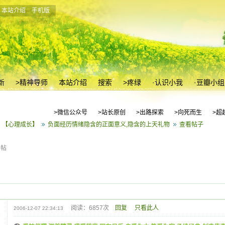
本站介绍
手机版
新
>精神导师
本站介绍
搜索
>疼绿
·认识小我
·豆瓣小组
>微信公众号
>站长原创
>出路探索
>向死而生
>超
【心理成长】
负面经历情绪隐含的正面意义,隐含的上天礼物
查看帖子
帖
阅读：6857次
回复
只看此人
2006-12-07 22:34:13