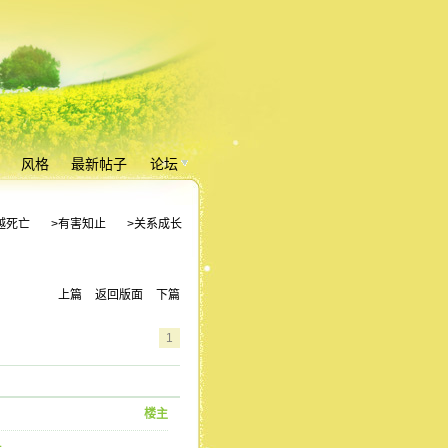
风格
最新帖子
论坛
越死亡
>有害知止
>关系成长
上篇
返回版面
下篇
1
楼主