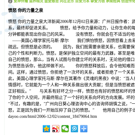
爱神伴耀 滋养精灵 盛愛慈悲 同在足乐 自爱为本 挚爱为宿 承续经典 创造传
愤怒 你的力量之泉
愤怒 你的力量之泉大洋新闻2006年12月02日来源：广州日报作者
系，最终却促进关系。 愤怒，给予你力量和动力，让你生命的每
分钟都能表现出你自己的风采。 没有愤怒，你就会在不适当的
——美国心理学家托马斯·摩尔 我们惧怕愤怒，因愤怒看上去易
疏远。但愤怒是必须的。 因为，我们既需要亲密关系，也需要保
己的个性和判断力。愤怒，是保护独立空间的最有力武器，甚至是
自己的愤怒，那么，当有人试图与你建立坏的关系时，无论他的借口
为愤怒告诉你，他这样做不对。 你的愤怒释放后，会令他知难而
间。这样，通过愤怒，你拒绝了一次坏的关系，或者拒绝了一个关
此，美国心理学家托马斯·摩尔在其著作《灵魂的黑夜》中说：“当
情感时，它就能为一个人和一种关系做出很大贡献；但是当愤怒被遮
正好相反。” 与关系有好坏之分一样，愤怒也有好的愤怒和坏的
了你的个人空间，并最终阻止了一个好的关系向坏的方向发展。
“不过，有趣的是，”广州向日葵心理咨询中心的咨询师胡慎之说，“
怒，正是因为我们一开始压抑了自己的愤怒。” 他用自己的例子诠释了这一点。
dayoo.com/html/2006-12/02/content_18479064.htm