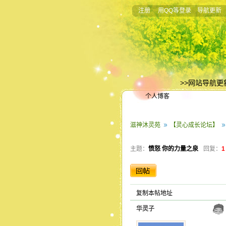
注册
用QQ等登录
导航更新
>>网站导航更
个人博客
滋神沐灵苑
【灵心成长论坛】
主题：
愤怒 你的力量之泉
回复：
1
复制本帖地址
华灵子