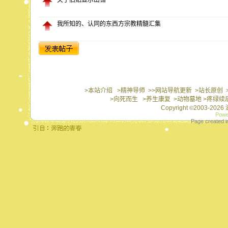
关于旧贴显示出错
我所知的、认同的东西方宗教精髓汇集
>本站介绍
>精神导师
>>网站导航更新
>站长原创
>向死而生
>养生康复
>动物墓地
>疼绿续
Copyright
2003-202
©
Powe
Page created i