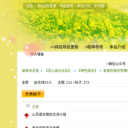
注册
用QQ等登录
导航更新
本站介绍
手机版
>>网站导航更新
>精神导师
本站介绍
个人博客
>微信公众号
滋神沐灵苑
【灵心成长论坛】
【神性成长】
有害你我的觉察
全部
在线15人
主题: 212 / 帖子: 272
主题
心灵成长微信交流小组