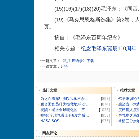
(15)(16)(17)(18)(20)毛泽东：
(19)《马克思恩格斯选集》第2卷，人民
页。
摘自：《毛泽东百周年纪念》
相关专题：
纪念毛泽东诞辰110周年
上一篇文章：
《毛主席语录》下载
下一篇文章：
开悟
热门文章
推荐文章
·
为之而震撼!--所以我永不杀…
[
897
]
·
佛学唯识论
·
联合国官员吁为拯救地球 少…
[
874
]
·
感染当下大
·
视频：遏止全球暖化的「三…
[
1025
]
·
度己度人度
·
视频: 全球气温上升6度之后…
[
953
]
·
舍气度之局
·
NASA SOS
[
975
]
·
常留三分余
网友评论