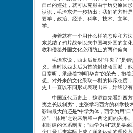
自己的短处，就可以克服由于历史原因形
认识，毛泽东进一步指出：我们的方针是
要学，政治、经济、科学、技术、文学、
学。
接着就有一个用什么样的态度和方法
东总结了鸦片战争以来中国与外国的文化
收和借鉴外国文化必须防止的两种偏向：
毛泽东说，西太后反对“洋鬼子”是错
义。当时以西太后为首的封建顽固派，他
目塞听，承袭着“神明华胄”的荣光，抱
想。对外来的文化采取一概的排斥态度，
史上一直以不同形式表现出来，始终没有
中国近代历史上，魏源首先看到西方自
夷之长以制夷”，主张学习西方的科学技
影响最大的还是“中学为体，西学为用”口
器”、“体用”之说来解释中西之间的关系
和封建的体系制度；“西学为用”就是要
个口号后来实际上成了洋务运动的理论基