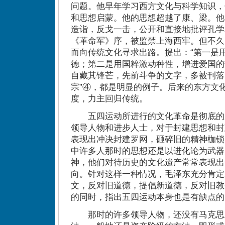
问题。他早年学习西方文化与科学知识，
和思想启蒙。他的思想超越了康、梁。他
造诣，反戈一击，公开和直接地批评孔学
《革命军》序，被监禁上海西牢。但不久
而向传统文化寻求出路。提出：“第一是
德；第二是用国粹激动种性，增进爱国的
自藏其锋芒，先前斗争的文字，多被刊落
宗”④，都是明显的例子。后来的东方文
度，力主回归传统。
五四运动所进行的文化革命是彻底的
领导人物和进步人士，对于封建思想和封
表现出冲决封建罗网，砸碎旧的精神枷锁
中许多人那时的思想还是以进化论为武器
神，他们对待历史的文化遗产常常表现出
向。针对这样一种情况，毛泽东充分肯定
文，反对旧道德，提倡新道德，反对旧教
的同时，指出五四运动本身也是有缺点的
那时的许多领导人物，还没有马克思