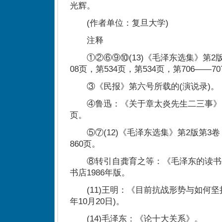
光辉。
(作者单位：复旦大学)
注释
①②⑥⑨⑩(13)《毛泽东选集》第2版第
08页，第534页，第534页，第706——7
③《民报》第六号所载的(演说录)。
④鲁迅：《关于章太炎先生二三事》，
页。
⑤⑦(12)《毛泽东选集》第2版第3卷，第
860页。
⑧转引自龚育之等：《毛泽东的读书生活
书店1986年版。
(11)王明：《目前抗战形势与如何坚持
年10月20日)。
(14)毛泽东：《论十大关系》。