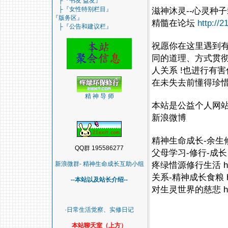
├『书友 益友』
├『女性特别栏目』
滋神沐灵--心灵种
『版务区』
精髓在论坛
http://2
├『公告和建议栏』
祝愿你在这里遇到
同的道理、方式贯
人关系 !也进行有
在未失去前懂得珍惜
精 神 导 师
本站是公益个人网
新浪微博
精神生命成长-余生修行 ht
QQ群 195586277
父母学习-修行-成长 http
疼绿惜源修行生活 http:/
新浪微群- 精神生命成长互助小组
关系-精神成长食粮 http:
--本站以及站长介绍--
对生灵世界的慈悲 http:/
·日常生活觉察、实修日记
本站聊天室（上方）