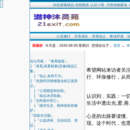
·内在探索精品
·坦然随喜
·认识小我
·灭绝动物墓地
心灵修行
关系成长
有害知止
疼绿环保
祝福你
今天是：2026-08-09 星期日 您现在位于：
首页
→
本
论坛导航：『推荐版面 』
├『真我,真爱探索(灵修)精品汇
希望网站来访者关
集』
├『知止,有所不为』
行、环保修行，从而
├『负面经历情绪隐含的正面意
义』
├『心理困惑和扶助』
认识到，实践：一切生
├『励志沐灵歌曲』
├『怎样面对死亡』
生活中透出光,爱,
├『残存生态、精神危机和救
护』
心灵的出路要读懂
『缤纷生活版』
├『公益讲座、活动信息、笔
现。这个时代，也需
记』