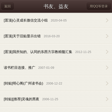
书友、益友
返回
用QQ等登录
[置顶]心灵成长微信交流小组
2020-04-05
[置顶]关于旧贴显示出错
2016-03-20
[置顶]我所知的、认同的东西方宗教精髓汇集
2012-11-25
读书栏目连接、推广
2007-01-09
[转贴]明心阁(广州读书会)
2006-12-22
[转贴][推荐]灵魂的黑夜
2006-11-25